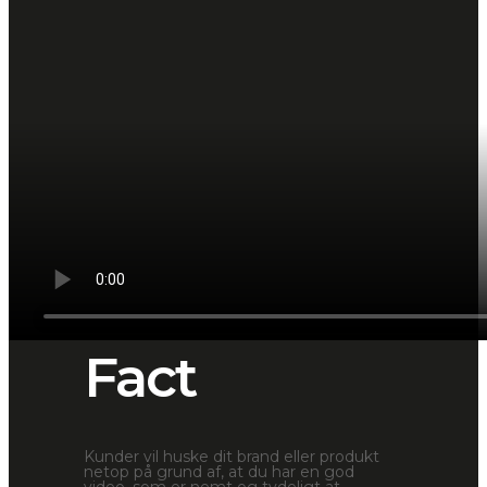
Fact
Kunder vil huske dit brand eller produkt
netop på grund af, at du har en god
video, som er nemt og tydeligt at