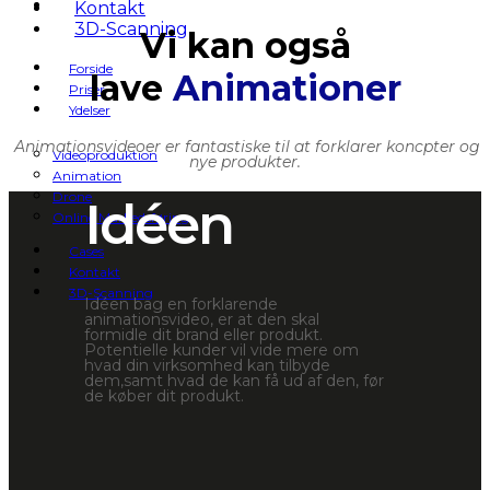
3D-Scanning
Kontakt
3D-Scanning
Vi kan også
Forside
lave
Animationer
Priser
Ydelser
Animationsvideoer er fantastiske til at forklarer koncpter og
Videoproduktion
nye produkter.
Animation
Drone
Idéen
Online Markedsføring
Cases
Kontakt
3D-Scanning
Idéen bag en forklarende
animationsvideo, er at den skal
formidle dit brand eller produkt.
Potentielle kunder vil vide mere om
hvad din virksomhed kan tilbyde
dem,samt hvad de kan få ud af den, før
de køber dit produkt.