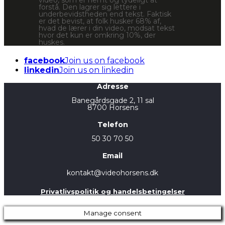
forstå. Den lagrer sig lettere i
underbevidstheden end tekst. Faktisk
er det bevist, at folk husker 68% af,
hvad de lærer i din video, modsat tekst
hvor det kun er omkring 10%, der
huskes.
facebook
Join us on facebook
linkedin
Join us on linkedin
Adresse
Banegårdsgade 2, 11 sal
8700 Horsens
Telefon
50 30 70 50
Email
kontakt@videohorsens.dk
Privatlivspolitik og handelsbetingelser
Manage consent